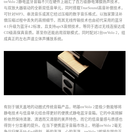
treVolo 2静电蓝牙音箱不只在硬件上融汇了百万级静电薄膜扬声技术，
与双放大器驱动的全新双低音单元，同时搭载TrueSound高音补偿技术，
可针对MP3、串流音乐或其它经过压缩的数字音乐格式，以独家算法补
偿压缩过程中丢失的高频细节，而其无线传输技术也由初代采用的蓝牙
4.1升级为蓝牙4.2标准，且支持aptX音频技术，等同于透过无线连接达成
CD级高保真音质。甚至你还能启用双联模式，同时配对2台treVolo 2，组
成真正的左右声道立体声播放系统。
有别于铺天盖地的动圈式传统音箱产品，明基treVolo 2是极少数能够将
静电技术与低音单元结合得更好的便携式静电蓝牙音箱。它的中高频解
析依然保持清澈、清透而又清丽的美声特色，而它的低音量感与质感也
得到十分显著的提升。在当下便携蓝牙音箱市场上，明基treVolo 2毫无
争议归属于Hi-End级别。新的澎湃，心的澎湃，treVolo 2即将在国内正