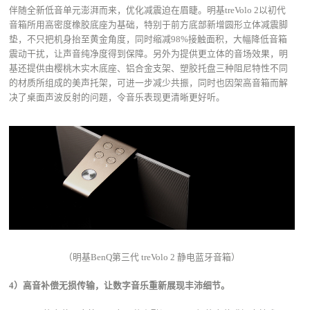
伴随全新低音单元澎湃而来，优化减震迫在眉睫。明基treVolo 2以初代
音箱所用高密度橡胶底座为基础，特别于前方底部新增圆形立体减震脚
垫，不只把机身抬至黄金角度，同时缩减98%接触面积，大幅降低音箱
震动干扰，让声音纯净度得到保障。另外为提供更立体的音场效果，明
基还提供由樱桃木实木底座、铝合金支架、塑胶托盘三种阻尼特性不同
的材质所组成的美声托架，可进一步减少共振，同时也因架高音箱而解
决了桌面声波反射的问题，令音乐表现更清晰更好听。
（明基BenQ第三代 treVolo 2 静电蓝牙音箱）
4）高音补偿无损传输，让数字音乐重新展现丰沛细节。