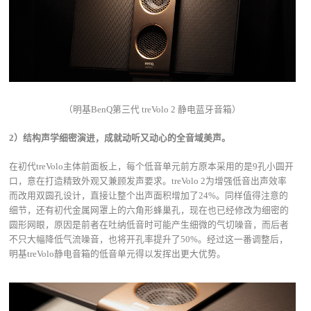
（明基BenQ第三代 treVolo 2 静电蓝牙音箱）
2）结构声学细密演进，成就动听又动心的全音域美声。
在初代treVolo主体前面板上，每个低音单元前方原本采用的是9孔小圆开
口，意在打造精致外观又兼顾发声要求。treVolo 2为增强低音出声效率
而改用双圆孔设计，直接让整个出声面积增加了24%。同样值得注意的
细节，还有初代金属网罩上的六角形蜂巢孔，现在也已经修改为细密的
圆形网眼，原因是前者在吐纳低音时可能产生细微的气切噪音，而后者
不只大幅降低气流噪音，也将开孔率提升了50%。经过这一番调整后，
明基treVolo静电音箱的低音单元得以发挥出更大优势。