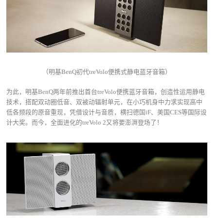
（明基BenQ初代treVolo便携式静电蓝牙音箱）
为此，明基BenQ两年前推出首台treVolo便携蓝牙音箱，创造性运用静电
技术，搭配双动圈低音、双被动辐射单元，在小巧机身中力求实现高中
低各频段的原音重现，凭借设计与音质，横扫德国iF、美国CES等国际设
计大奖。而今，全面进化的treVolo 2又将要澎湃登场了！