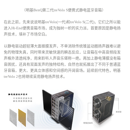
（明基BenQ第二代treVolo S便携式静电蓝牙音箱）
在此之前，先来说说明基treVolo(一代)和treVolo S(二代)，它们之所以能
进入Hi-End便携音箱市场，成为独树一帜的实力派，首要原因是静电扬
声技术，填补了市场空白。
以静电驱动超轻薄大面振膜发声，不单消除传统锥盆动圈扬声器难以避
免的物理失真，同时带来灵敏快速的瞬态反应，让音箱在中高音频段发
声格外清透纯净，用来聆听人声音乐堪称一绝。再加上静电薄膜没有箱
音困扰，还具有双面发声的独特结构，自然也就拓展出了不同于普通蓝
牙音箱，更大、更具立体感和空间感的开阔音场。延续前代特色，明基
treVolo 2也将继续采用静电扬声技术。