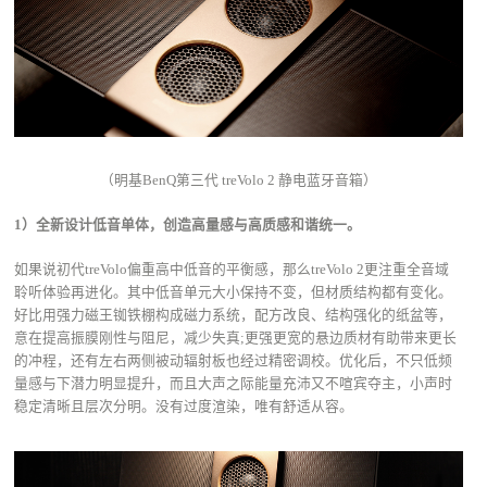
（明基BenQ第三代 treVolo 2 静电蓝牙音箱）
1）全新设计低音单体，创造高量感与高质感和谐统一。
如果说初代treVolo偏重高中低音的平衡感，那么treVolo 2更注重全音域
聆听体验再进化。其中低音单元大小保持不变，但材质结构都有变化。
好比用强力磁王铷铁棚构成磁力系统，配方改良、结构强化的纸盆等，
意在提高振膜刚性与阻尼，减少失真;更强更宽的悬边质材有助带来更长
的冲程，还有左右两侧被动辐射板也经过精密调校。优化后，不只低频
量感与下潜力明显提升，而且大声之际能量充沛又不喧宾夺主，小声时
稳定清晰且层次分明。没有过度渲染，唯有舒适从容。