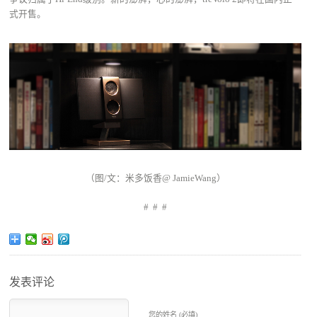
式开售。
（图/文：米多饭香@ JamieWang）
# # #
发表评论
您的姓名 (必填)