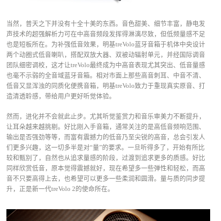
当然，普天之下并没有十全十美的东西。音色甜美、细节丰富，静电发
声技术的超强解析力可在中高音频段发挥得淋漓尽致，但低频量感不足
也是短板所在。为补强低音效果，明基treVolo蓝牙音箱于机体中央设计
两个动圈式低音喇叭，搭配双放大器、双被动辐射单元，并经国际调音
团队细密调校，这才让treVolo最终成为中高音表现尤其突出、低音量感
也毫不示弱的全音域蓝牙音箱。相对市面上那些高音刺耳、中音不清、
低音又显浑浊的同质化便携音箱，明基treVolo致力于重现真实原音、打
造清透聆感，带给用户更好听觉体验。
然而，进化并不会就此止步。尤其听觉鉴赏力和音乐审美力不断提升，
让耳朵越来越挑剔。好比刚入手音箱，通常关注的是高低音频响范围、
输出是否强劲等等，而富有震撼力的低音乃至尖锐的高音，总会引发人
们更多兴趣，这一切多半是对“量”的要求。一旦听得多了，开始有所比
较和甄别了，自然也从追求量感的阶段，过渡到追求更多的质感。好比
同样欣赏低音，原本觉得震撼就好，现在希望多一些弹性和轻松，而高
音不只要高得上去，也希望可以更多一些柔润和圆滑。量与质的同步提
升，正是新一代treVolo 2的使命所在。